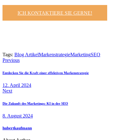
ICH KONTAKTIERE SIE GERNE!
Tags:
Blog Artikel
Markenstrategie
Marketing
SEO
Previous
Beitrags-
Entdecken Sie die Kraft einer effektiven Markenstrategie
Navigation
12. April 2024
Next
Die Zukunft des Marketings: KI in der SEO
8. August 2024
hubertkaufmann