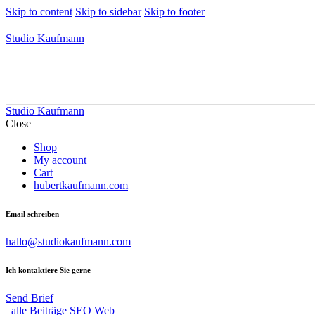
Skip to content
Skip to sidebar
Skip to footer
Studio Kaufmann
Studio Kaufmann
Close
Shop
My account
Cart
hubertkaufmann.com
Email schreiben
hallo@studiokaufmann.com
Ich kontaktiere Sie gerne
Send Brief
alle Beiträge
SEO
Web