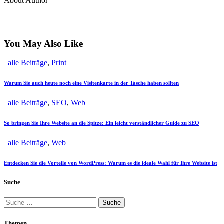
About Author
facebook-
twitter-
dribble-
instagram
1
new
new
You May Also Like
alle Beiträge
,
Print
Warum Sie auch heute noch eine Visitenkarte in der Tasche haben sollten
alle Beiträge
,
SEO
,
Web
So bringen Sie Ihre Website an die Spitze: Ein leicht verständlicher Guide zu SEO
alle Beiträge
,
Web
Entdecken Sie die Vorteile von WordPress: Warum es die ideale Wahl für Ihre Website ist
Suche
Suche
nach:
Themen